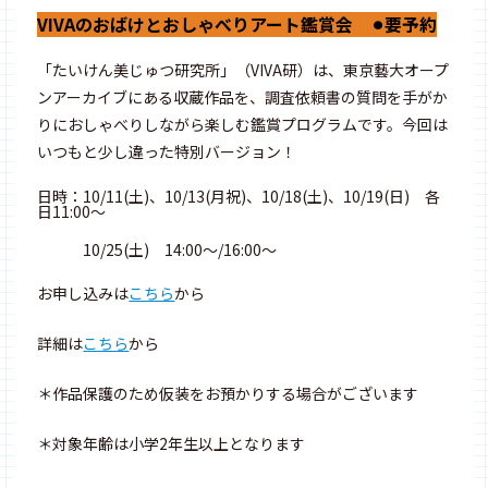
VIVAのおばけとおしゃべりアート鑑賞会 ⚫︎要予約
「たいけん美じゅつ研究所」（VIVA研）は、東京藝大オープ
ンアーカイブにある収蔵作品を、調査依頼書の質問を手がか
りにおしゃべりしながら楽しむ鑑賞プログラムです。今回は
いつもと少し違った特別バージョン！
日時：10/11(土)、10/13(月祝)、10/18(土)、10/19(日) 各
日11:00〜
10/25(土) 14:00〜/16:00〜
お申し込みは
こちら
から
詳細は
こちら
から
＊作品保護のため仮装をお預かりする場合がございます
＊対象年齢は小学2年生以上となります