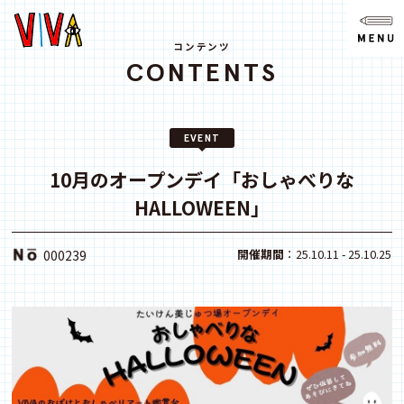
NEWS
ニュース
コンテンツ
CONTENTS
ABOUT
VIVAとは?
EVENT
SPACE
スペース
10月のオープンデイ「おしゃべりな
HALLOWEEN」
ACCESS
アクセス
開催期間
：25.10.11 - 25.10.25
000239
CONTACT
お問い合わせ
note
youtube