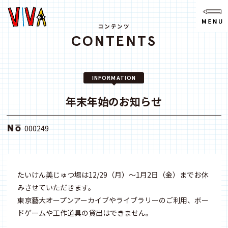
NEWS
ニュース
コンテンツ
CONTENTS
ABOUT
VIVAとは?
INFORMATION
SPACE
スペース
年末年始のお知らせ
ACCESS
000249
アクセス
CONTACT
お問い合わせ
たいけん美じゅつ場は12/29（月）〜1月2日（金）までお休
みさせていただきます。
note
東京藝大オープンアーカイブやライブラリーのご利用、ボー
ドゲームや工作道具の貸出はできません。
youtube