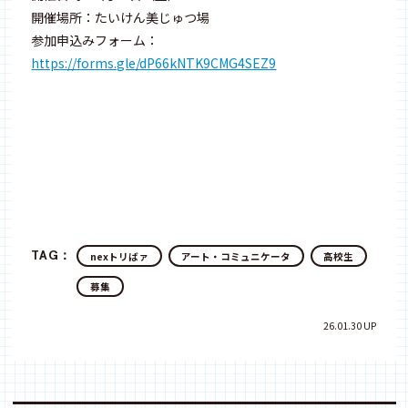
開催場所：たいけん美じゅつ場
参加申込みフォーム：
https://forms.gle/dP66kNTK9CMG4SEZ9
TAG：
nexトリばァ
アート・コミュニケータ
高校生
募集
26.01.30 UP