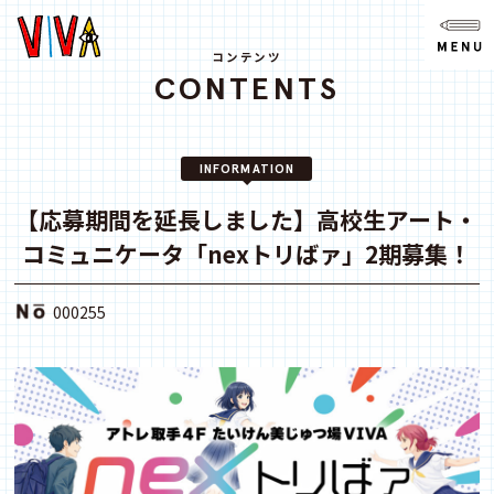
NEWS
ニュース
コンテンツ
CONTENTS
ABOUT
VIVAとは?
INFORMATION
SPACE
スペース
【応募期間を延長しました】高校生アート・
コミュニケータ「nexトリばァ」2期募集！
ACCESS
アクセス
000255
CONTACT
お問い合わせ
note
youtube