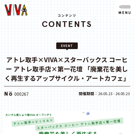
NEWS
ニュース
コンテンツ
CONTENTS
ABOUT
VIVAとは?
EVENT
SPACE
スペース
アトレ取手×VIVA×スターバックス コーヒ
ー アトレ取手店×第一花壇 「廃棄花を美し
ACCESS
アクセス
く再生するアップサイクル・アートカフェ」
CONTACT
開催期間
：26.05.23 - 26.05.23
000267
お問い合わせ
note
youtube