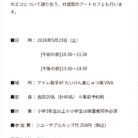
のエコについて語り合う、対話型のアートカフェも行いま
す。
■日 時： 2026年5月23日（土）
[午前の部]10:30～11:30
[午後の部]13:30～14:30
■場 所： アトレ取手4F たいけん美じゅつ場 VIVA
■定 員： 各回20名（計40名） ※事前予約制
■対 象： 小学3年生以上※小学生は保護者同伴必須
■参 加 費： リユーザブルカップ代 250円（税込）