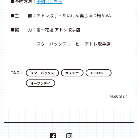
■予約方法：
予約はこちら
■主 催：アトレ取手・たいけん美じゅつ場 VIVA
■協 力：第一花壇 アトレ取手店
スターバックスコーヒー アトレ取手店
TAG：
スターバックス
サステナ
エコロジー
オープンデイ
26.05.08 UP