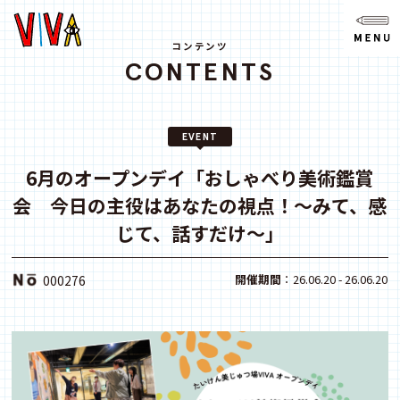
NEWS
ニュース
コンテンツ
CONTENTS
ABOUT
VIVAとは?
EVENT
SPACE
スペース
6月のオープンデイ「おしゃべり美術鑑賞
会 今日の主役はあなたの視点！〜みて、感
ACCESS
アクセス
じて、話すだけ〜」
CONTACT
開催期間
：26.06.20 - 26.06.20
000276
お問い合わせ
note
youtube