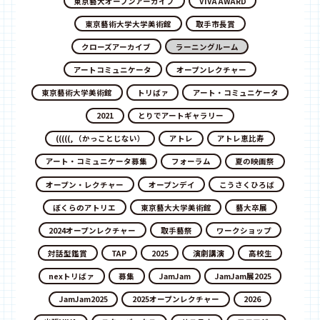
東京藝大オープンアーカイブ
VIVA AWARD
東京藝術大学大学美術館
取手市長賞
クローズアーカイブ
ラーニングルーム
アートコミュニケータ
オープンレクチャー
東京藝術大学美術館
トリばァ
アート・コミュニケータ
2021
とりでアートギャラリー
(((((, （かっことじない）
アトレ
アトレ恵比寿
アート・コミュニケータ募集
フォーラム
夏の映画祭
オープン・レクチャー
オープンデイ
こうさくひろば
ぼくらのアトリエ
東京藝大大学美術館
藝大卒展
2024オープンレクチャー
取手藝祭
ワークショップ
対話型鑑賞
TAP
2025
演劇講演
高校生
nexトリばァ
募集
JamJam
JamJam展2025
JamJam2025
2025オープンレクチャー
2026