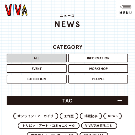
NEWS
ニュース
ニュース
NEWS
ABOUT
VIVAとは?
CATEGORY
SPACE
スペース
ALL
INFORMATION
EVENT
WORKSHOP
ACCESS
アクセス
EXHIBITION
PEOPLE
CONTACT
お問い合わせ
TAG
note
オンライン・アーカイブ
工作室
掲載記事
NEWS
トリばァ｜アート・コミュニケータ
VIVAで出来ること
youtube