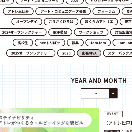
リばァ
アート・コミュニケータ
2021
とりでアートギャラリー
アトレ恵比寿
アート・コミュニケータ募集
フォーラム
夏
オープンデイ
こうさくひろば
ぼくらのアトリエ
東京
2024オープンレクチャー
取手藝祭
ワークショップ
対話型鑑
高校生
nexトリばァ
募集
JamJam
JamJa
2025オープンレクチャー
2026
出張VIVA
スターバック
YEAR AND MONTH
-
EVENT
【アトレ松戸
開催期間
：26.04