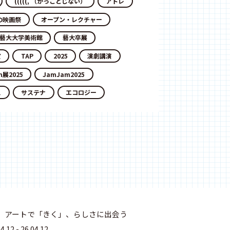
(((((, （かっことじない）
アトレ
の映画祭
オープン・レクチャー
藝大大学美術館
藝大卒展
賞
TAP
2025
演劇講演
m展2025
JamJam2025
ス
サステナ
エコロジー
】アートで「きく」、らしさに出会う
.12 - 26.04.12