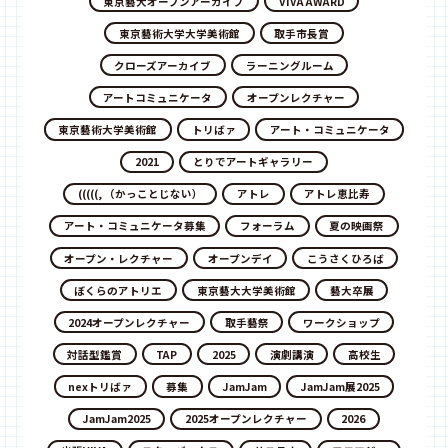
東京藝大オープンアーカイブ
VIVA AWARD
東京藝術大学大学美術館
取手市長賞
クローズアーカイブ
ラーニングルーム
アートコミュニケータ
オープンレクチャー
東京藝術大学美術館
トリばァ
アート・コミュニケータ
2021
とりでアートギャラリー
(((((, （かっことじない）
アトレ
アトレ恵比寿
アート・コミュニケータ募集
フォーラム
夏の映画祭
オープン・レクチャー
オープンデイ
こうさくひろば
ぼくらのアトリエ
東京藝大大学美術館
藝大卒展
2024オープンレクチャー
取手藝祭
ワークショップ
対話型鑑賞
TAP
2025
演劇講演
高校生
nexトリばァ
募集
JamJam
JamJam展2025
JamJam2025
2025オープンレクチャー
2026