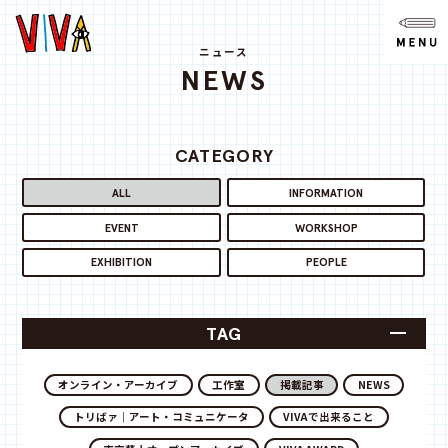
NEWS
ニュース
ニュース
NEWS
ABOUT
VIVAとは?
CATEGORY
SPACE
スペース
ALL
INFORMATION
EVENT
WORKSHOP
ACCESS
アクセス
EXHIBITION
PEOPLE
CONTACT
お問い合わせ
TAG
note
オンライン・アーカイブ
工作室
掲載記事
NEWS
トリばァ｜アート・コミュニケータ
VIVAで出来ること
youtube