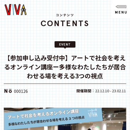
NEWS
ニュース
コンテンツ
CONTENTS
ABOUT
VIVAとは?
EVENT
SPACE
スペース
【参加申し込み受付中】アートで社会を考え
るオンライン講座ー多様なわたしたちが居合
ACCESS
アクセス
わせる場を考える3つの視点
CONTACT
開催期間
：22.12.10 - 23.02.11
000126
お問い合わせ
note
youtube