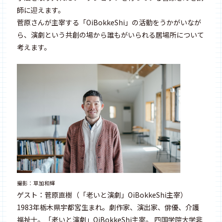
師に迎えます。
菅原さんが主宰する「OiBokkeShi」の活動をうかがいなが
ら、演劇という共創の場から誰もがいられる居場所について
考えます。
撮影：草加和輝
ゲスト：菅原直樹（「老いと演劇」OiBokkeShi主宰）
1983年栃木県宇都宮生まれ。劇作家、演出家、俳優、介護
福祉士。「老いと演劇」OiBokkeShi主宰。 四国学院大学非