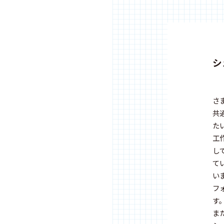
シ
さ
共
た
工
し
て
い
フ
す
ま