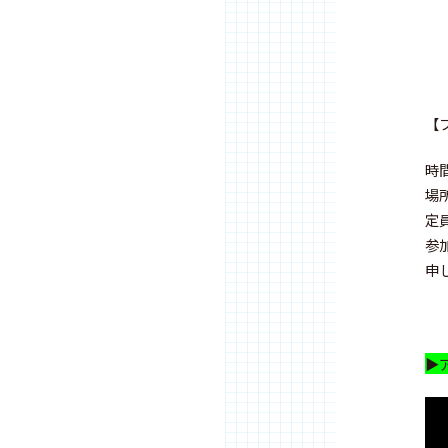
【
時間
場
定
参
申
▶