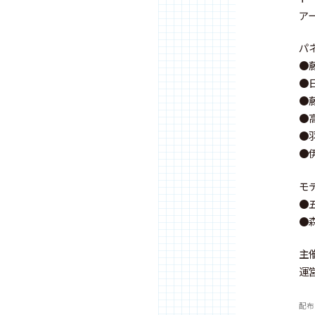
ア
パ
●
●
●
●
●
●
モ
●
●
主
運
配布