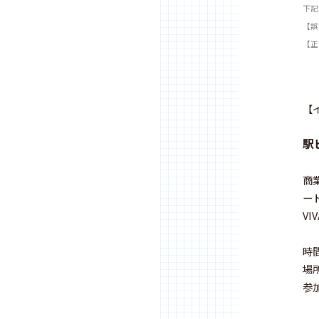
下記
【誤
【正
【
駅
商
ー
V
時間
場
参