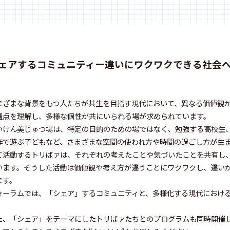
ェアするコミュニティー違いにワクワクできる社会
まざまな背景をもつ人たちが共生を目指す現代において、異なる価値観
通点を理解し、多様な個性が共にいられる場が求められています。
いけん美じゅつ場は、特定の目的のための場ではなく、勉強する高校生
作で遊ぶ子どもなど、さまざまな空間の使われ方や時間の過ごし方が生まれ
て活動するトリばァは、それぞれの考えたことや気づいたことを共有し
います。そうした活動は価値観や考え方が違うことにワクワクし、違い
ます。
ォーラムでは、「シェア」するコミュニティと、多様化する現代におけ
。
た、「シェア」をテーマにしたトリばァたちとのプログラムも同時開催