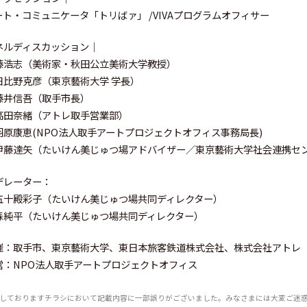
ート・コミュニケータ「トリばァ」 /VIVAプログラムオフィサー
ネルディスカッション｜
藤浩志（美術家・秋田公立美術大学教授）
日比野克彦（東京藝術大学 学長）
藤井信吾（取手市長）
高田奈緒（アトレ取手営業部）
羽原康恵(NPO法人取手アートプロジェクトオフィス事務局長)
伊藤達矢（たいけん美じゅつ場アドバイザー／東京藝術大学社会連携セ
デレーター：
五十殿彩子（たいけん美じゅつ場共同ディレクター）
森純平（たいけん美じゅつ場共同ディレクター）
催：取手市、東京藝術大学、東日本旅客鉄道株式会社、株式会社アトレ
営：NPO法人取手アートプロジェクトオフィス
しておりますチラシにおいて記載内容に一部誤りがございました。
みなさまには大変ご迷