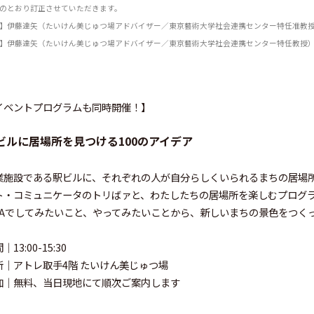
のとおり訂正させていただきます。
】
伊藤達矢（たいけん美じゅつ場アドバイザー／東京藝術大学社会連携センター特任准教
】
伊藤達矢（たいけん美じゅつ場アドバイザー／東京藝術大学社会連携センター特任教授
イベントプログラムも同時開催！】
ビルに居場所を見つける100のアイデア
業施設である駅ビルに、それぞれの人が自分らしくいられるまちの居場
ト・コミュニケータのトリばァと、わたしたちの居場所を楽しむプログ
IVAでしてみたいこと、やってみたいことから、新しいまちの景色をつく
｜13:00-15:30
所｜アトレ取手4階 たいけん美じゅつ場
加｜無料、当日現地にて順次ご案内します