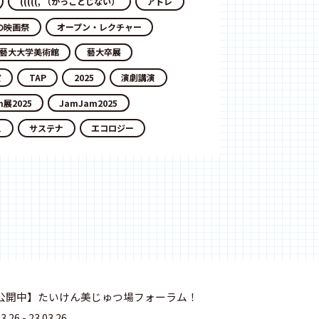
(((((, （かっことじない）
アトレ
の映画祭
オープン・レクチャー
藝大大学美術館
藝大卒展
賞
TAP
2025
演劇講演
m展2025
JamJam2025
ス
サステナ
エコロジー
公開中】たいけん美じゅつ場フォーラム！
.26 - 23.03.26