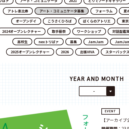
リばァ
アート・コミュニケータ
2021
とりでアートギャラリー
アトレ恵比寿
アート・コミュニケータ募集
フォーラム
夏
オープンデイ
こうさくひろば
ぼくらのアトリエ
東京
2024オープンレクチャー
取手藝祭
ワークショップ
対話型鑑
高校生
nexトリばァ
募集
JamJam
JamJa
2025オープンレクチャー
2026
出張VIVA
スターバック
YEAR AND MONTH
-
EVENT
【アーカイブ
開催期間
：23.03