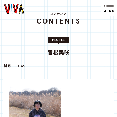
NEWS
ニュース
コンテンツ
CONTENTS
ABOUT
VIVAとは?
PEOPLE
SPACE
スペース
曽根美咲
ACCESS
000145
アクセス
CONTACT
お問い合わせ
note
youtube