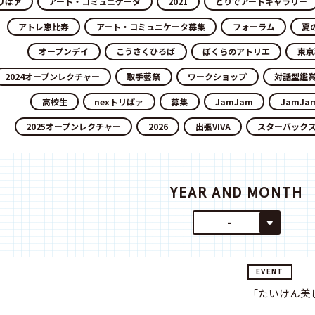
リばァ
アート・コミュニケータ
2021
とりでアートギャラリー
アトレ恵比寿
アート・コミュニケータ募集
フォーラム
夏
オープンデイ
こうさくひろば
ぼくらのアトリエ
東京
2024オープンレクチャー
取手藝祭
ワークショップ
対話型鑑
高校生
nexトリばァ
募集
JamJam
JamJa
2025オープンレクチャー
2026
出張VIVA
スターバック
YEAR AND MONTH
-
EVENT
「たいけん美