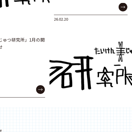
26.02.20
じゅつ研究所」1月の開
せ
T