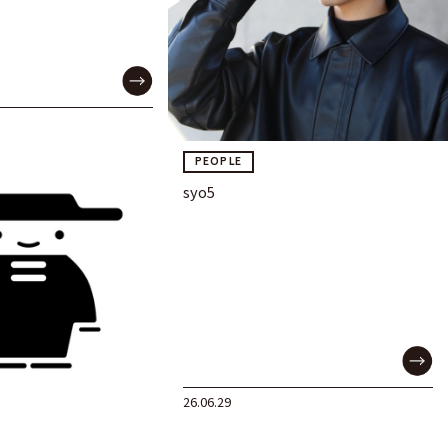
PEOPLE
syo5
26.06.29