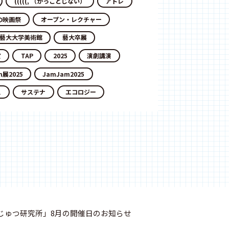
(((((, （かっことじない）
アトレ
の映画祭
オープン・レクチャー
藝大大学美術館
藝大卒展
賞
TAP
2025
演劇講演
m展2025
JamJam2025
ス
サステナ
エコロジー
じゅつ研究所」8月の開催日のお知らせ