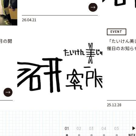
26.04.21
EVENT
月の開
「たいけん美
催日のお知ら
25.12.28
01
02
03
04
05
NEX