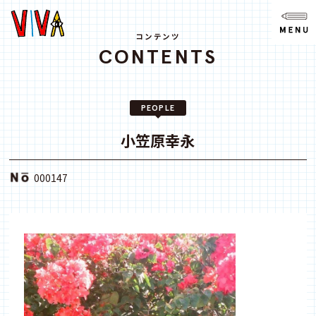
NEWS
ニュース
コンテンツ
CONTENTS
ABOUT
VIVAとは?
PEOPLE
SPACE
スペース
小笠原幸永
ACCESS
000147
アクセス
CONTACT
お問い合わせ
note
youtube