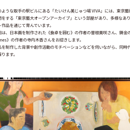
のような取手の駅ビルにある「たいけん美じゅつ場 VIVA」には、東京
開をする「東京藝大オープンアーカイブ」という部屋があり、多様なあ
ト作品を通じて育んでいます。
回は、日本画を制作された《食卓を囲む》の作者の曽根美咲さん、鋳金の作品を制
cenes》の作者の寺内木香さんをお招きします。
品を制作した背景や創作活動のモチベーションなどを伺いながら、同時
探ります。