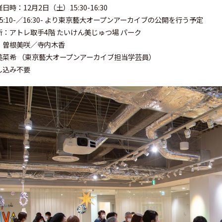
日時：12月2日（土）15:30-16:30
5:10-／16:30- より東京藝大オープンアーカイブの公開を行う予定
場所：アトレ取手4階 たいけん美じゅ
ト：曽根美咲／寺内木香
美菜希 （東京藝大オープンアーカイブ担当学
し込み不要