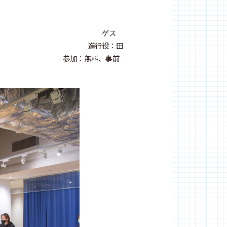
つ場 パーク ゲス
 進行役：田
芸員） 参加：無料、事前