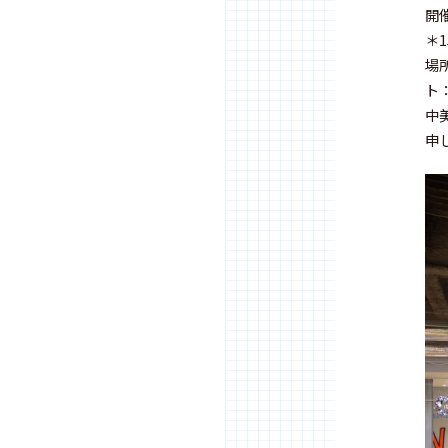
開催
＊1
中
申