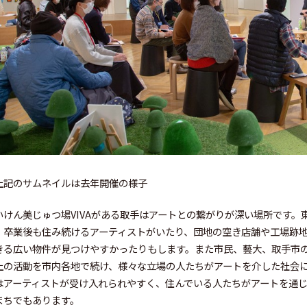
上記のサムネイルは去年開催の様子
いけん美じゅつ場VIVAがある取手はアートとの繋がりが深い場所です。
、卒業後も住み続けるアーティストがいたり、団地の空き店舗や工場跡
きる広い物件が見つけやすかったりもします。また市民、藝大、取手市の
上の活動を市内各地で続け、様々な立場の人たちがアートを介した社会
はアーティストが受け入れられやすく、住んでいる人たちがアートを通
まちでもあります。