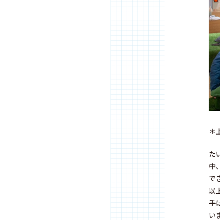
＊
た
中
で
以
手
い