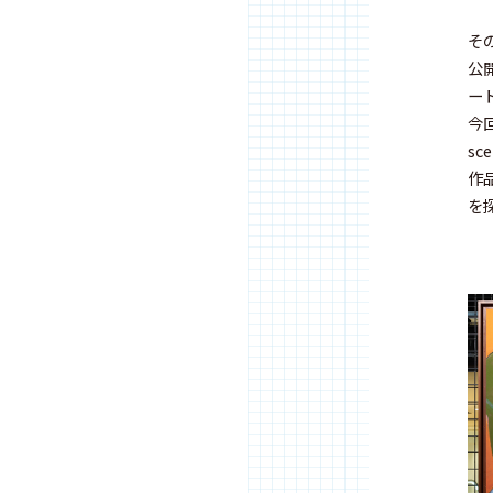
そ
公
ー
今
s
作
を