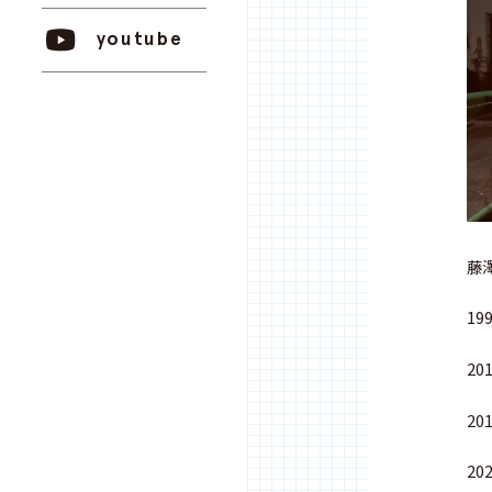
youtube
藤
1
2
2
2