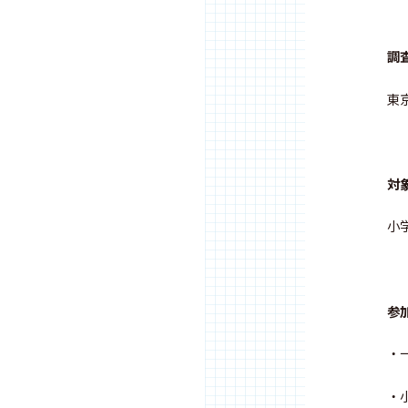
調
東
対
小
参
・
・