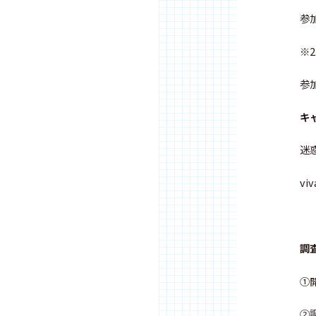
参
※
参
キャ
迷惑
vi
調
①
②