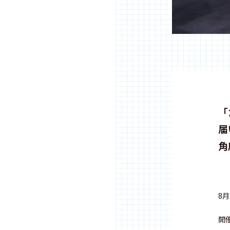
「
届
角
8
開