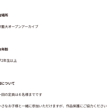
査場所
京藝大オープンアーカイブ
象年齢
学2年生以上
加について
一回の定員は６名様までです
小さなお子様と一緒に参加いただけますが、作品保護にご協力ください