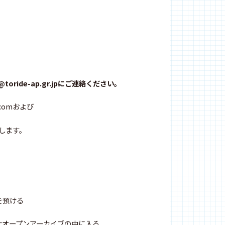
toride-ap.gr.jpにご連絡ください。
.comおよび
たします。
を預ける
大オープンアーカイブの中に入る