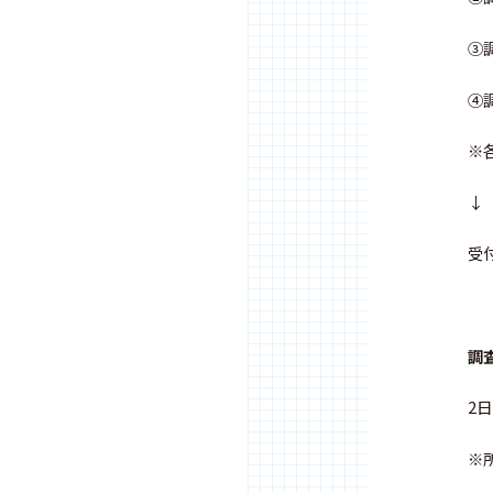
③
④
※
↓
受
調
2
※