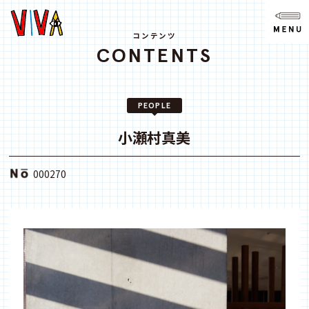
NEWS
ニュース
コンテンツ
CONTENTS
ABOUT
VIVAとは?
PEOPLE
SPACE
スペース
小瀬村真美
ACCESS
000270
アクセス
CONTACT
お問い合わせ
note
youtube