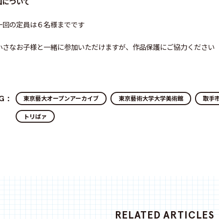
加について
一回の定員は６名様までです
小さなお子様と一緒に参加いただけますが、作品保護にご協力ください
AG：
東京藝大オープンアーカイブ
東京藝術大学大学美術館
取手
トリばァ
RELATED ARTICLES