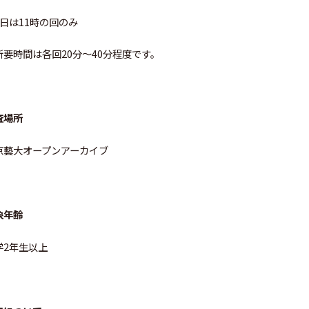
6日は11時の回のみ
所要時間は各回20分～40分程度です。
査場所
京藝大オープンアーカイブ
象年齢
学2年生以上