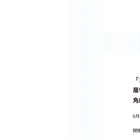
「
届
角
6
開