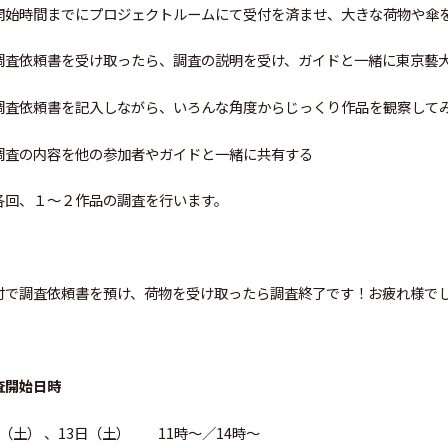
開始時間までにプロジェクトルームにて受付を済ませ、大きな荷物や傘
調査依頼書を受け取ったら、調査の説明を受け、ガイドと一緒に東京藝
調査依頼書を記入しながら、いろんな角度からじっくり作品を観察して
調査の内容を他の参加者やガイドと一緒に共有する
各回、１～２作品の調査を行います。
付で調査依頼書を預け、荷物を受け取ったら調査終了です！お疲れ様で
査開始日時
日（土） 、13日（土） 11時～／14時～