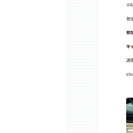
※
参
参
キャ
迷惑
vi