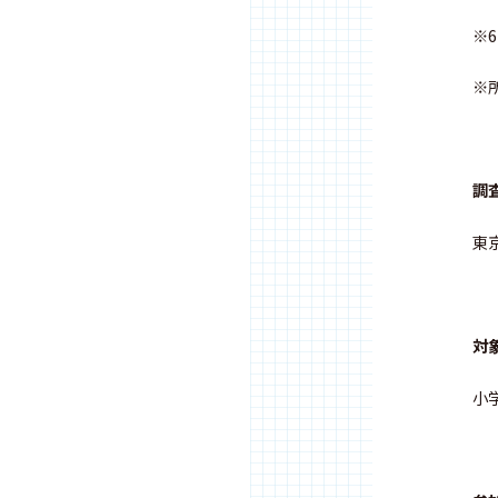
※
※
調
東
対
小