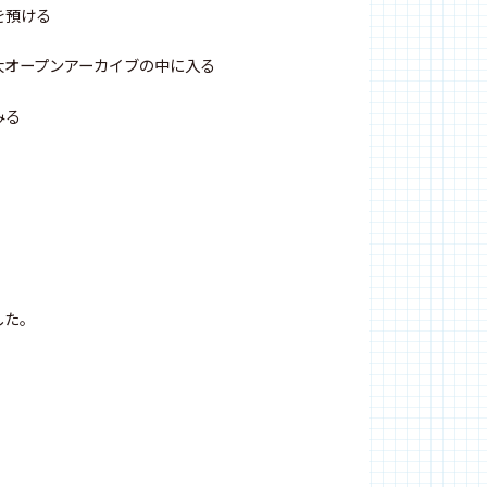
を預ける
大オープンアーカイブの中に入る
みる
した。