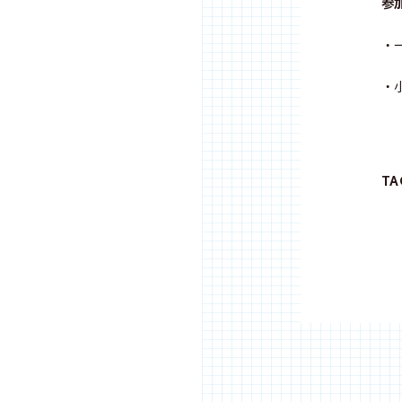
参
・
・
T