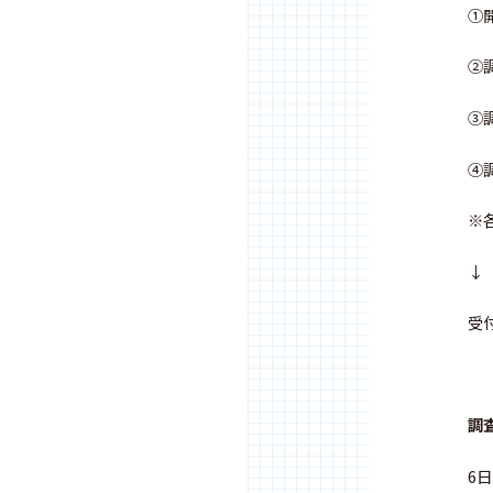
①
②
③
④
※
↓
受
調
6