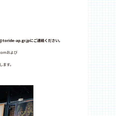
toride-ap.gr.jpにご連絡ください。
.comおよび
たします。