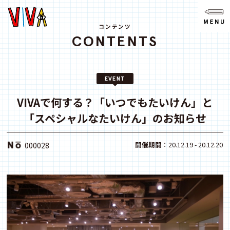
NEWS
ニュース
コンテンツ
CONTENTS
ABOUT
VIVAとは?
EVENT
SPACE
スペース
VIVAで何する？「いつでもたいけん」と
「スペシャルなたいけん」のお知らせ
ACCESS
アクセス
開催期間
：20.12.19 - 20.12.20
000028
CONTACT
お問い合わせ
note
youtube