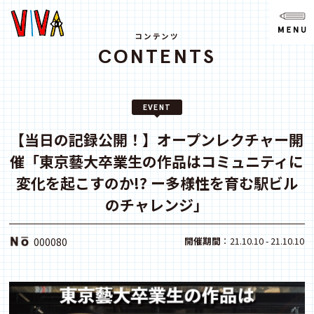
NEWS
ニュース
コンテンツ
CONTENTS
ABOUT
VIVAとは?
EVENT
SPACE
スペース
【当日の記録公開！】オープンレクチャー開
催「東京藝大卒業生の作品はコミュニティに
ACCESS
アクセス
変化を起こすのか!? ー多様性を育む駅ビル
のチャレンジ」
CONTACT
お問い合わせ
開催期間
：21.10.10 - 21.10.10
000080
note
youtube