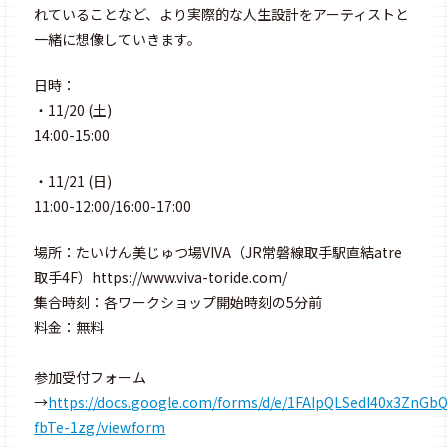
れていることなど、より実際的な人生設計をアーティストと
一緒に想像していきます。
日時：
・11/20 (土)
14:00-15:00
・11/21 (日)
11:00-12:00/16:00-17:00
場所：たいけん美じゅつ場VIVA（JR常磐線取手駅直結atre
取手4F）https://www.viva-toride.com/
集合時刻：各ワークショップ開始時刻の5分前
料金：無料
参加受付フォーム
→
https://docs.google.com/forms/d/e/1FAIpQLSedI40x3ZnG
fbTe-1zg/viewform