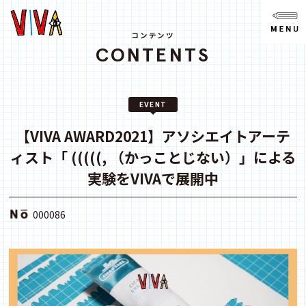
NEWS
ニュース
コンテンツ
CONTENTS
ABOUT
VIVAとは?
EVENT
SPACE
スペース
【VIVA AWARD2021】アソシエイトアーテ
ィスト「 (((((, （かっことじない）」による
ACCESS
アクセス
実験をVIVAで展開中
CONTACT
000086
お問い合わせ
note
youtube