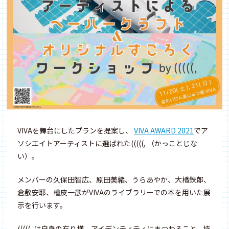
VIVAを舞台にしたプランを提案し、
VIVA AWARD 2021
でア
ソシエイトアーティストに選ばれた(((((, （かっことじな
い）。
メンバーの久保田智広、原田美緒、うらあやか、大橋鉄郎、
倉敷安耶、檜皮一彦がVIVAのライブラリーでの本を用いた展
示を行います。
(((((, は自身の有り様、アイデンティティにまつわること、持