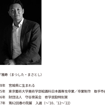
下雅寿（まつした・まさとし）
978年 宮城県に生まれる
005年 東京藝術大学美術学部絵画科日本画専攻卒業／卒業制作 取手市
006年 財団法人 守谷育英会 修学奨励特別賞
07年 第62回春の院展 入選（〜‘10、‘12〜‘22）