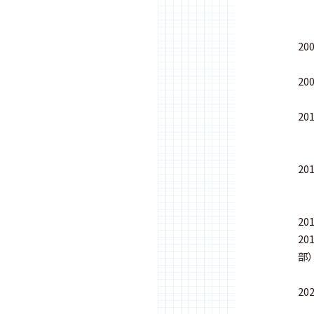
東
再
2
「
2
東
2
博
「
2
東
「
2
2
部）
五
2