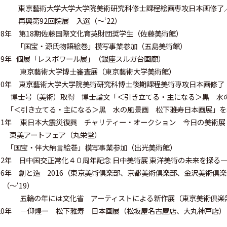
京藝術大学大学大学院美術研究科修士課程絵画専攻日本画修了／
興第92回院展 入選（〜‘22）
008年 第18期佐藤国際文化育英財団奨学生（佐藤美術館）
国宝・源氏物語絵巻」模写事業参加（五島美術館）
009年 個展「レスポワール展」（銀座スルガ台画廊）
京藝術大学博士審査展（東京藝術大学美術館）
010年 東京藝術大学大学院美術研究科博士後期課程美術専攻日本画修了
士号（美術）取得 博士論文「＜引き立てる・主になる＞黒 水
＜引き立てる・主になる＞黒 水の風景画 松下雅寿日本画展」を
011年 東日本大震災復興 チャリティー・オークション 今日の美術
美アートフェア（丸栄堂）
国宝・伴大納言絵巻」模写事業参加（出光美術館）
012年 日中国交正常化４０周年記念 日中美術展 東洋美術の未来を探
016年 創と造 2016（東京美術倶楽部、京都美術倶楽部、金沢美術
（〜‘19）
輪の年には文化省 アーティストによる新作展（東京美術倶楽部
020年 ―仰煌ー 松下雅寿 日本画展（松坂屋名古屋店、大丸神戸店）