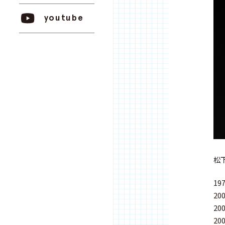
youtube
松
1
2
2
20