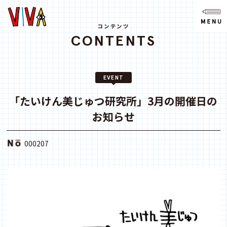
NEWS
ニュース
コンテンツ
CONTENTS
ABOUT
VIVAとは?
EVENT
SPACE
スペース
「たいけん美じゅつ研究所」3月の開催日の
お知らせ
ACCESS
アクセス
000207
CONTACT
お問い合わせ
note
youtube