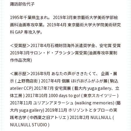
諏訪部佐代子
1995年千葉県生まれ。 2019年3月東京藝術大学美術学部絵
画科油画専攻卒業。2019年4月 東京藝術大学大学院美術研究
科 GAP 専攻入学。
＜受賞歴＞2017年4月石橋財団海外派遣奨学金、安宅賞 受賞
2019年3月サロン・ド・プランタン賞受賞(油画専攻卒業制
作作品次席)
＜展示歴＞2016年9月 あなたの声がききたくて、 企画・展
示 ( 上野商店街 ) 2017年4月 個展 ほげほげふがふが展( 駒込
atelier CCP) 2017年7月 安宅賞展 ( 藝大内 yuga gallery、立
体工房 ) 2017年10月 1000 days to go! ( 東京スカイツリー )
2017年11月 ユリアンアヌラーシュ (walking memories) (藝
大内 yuga gallery) 2019年11月 ホリゾントとタブローの実
践考古学 ( 中西夏之旧アトリエ ) 2021年2月 NULLNULL (
NULLNULL STUDIO )