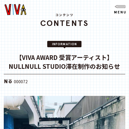
NEWS
ニュース
コンテンツ
CONTENTS
ABOUT
VIVAとは?
INFORMATION
SPACE
スペース
【VIVA AWARD 受賞アーティスト】
NULLNULL STUDIO滞在制作のお知らせ
ACCESS
アクセス
000072
CONTACT
お問い合わせ
note
youtube