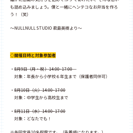
も詰め込みましょう。僕と一緒にヘンテコなお弁当を作ろ
う！（笑）
〜NULLNULL STUDIO 君島英樹より〜
◇開催日時と対象参加者
・
8月9日（月・祝 ）14:00~17:00
対象：年長から小学校６年生まで（保護者同伴可）
・
8月10日（火）14:00~17:00
対象：中学生から高校生まで
・
8月11日（水）14:00~17:00
対象：どなたでも！
※各回定員10名程度です。（先着順になります。）