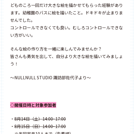
どものころ一回だけ大きな絵を描かせてもらった経験があり
ます。幼稚園のバスに絵を描いたこと。ドキドキが止まりま
せんでした。
コントロールできなくても良い。むしろコントロールできな
い方がいい。
そんな絵の作り方を一緒に楽しんでみませんか？
皆さんも勇気を出して、自分より大きな絵を描いてみましょ
う！
〜NULLNULL STUDIO 諏訪部佐代子より〜
◇開催日時と対象参加者
・
8月14日（土）14:00~17:00
・
8月15日（日）14:00~17:00
※各回定員10人まで（先着順）