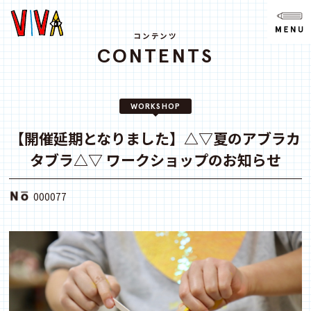
NEWS
ニュース
コンテンツ
CONTENTS
ABOUT
VIVAとは?
WORKSHOP
SPACE
スペース
【開催延期となりました】△▽夏のアブラカ
タブラ△▽ ワークショップのお知らせ
ACCESS
アクセス
000077
CONTACT
お問い合わせ
note
youtube