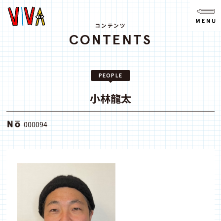
NEWS
ニュース
コンテンツ
CONTENTS
ABOUT
VIVAとは?
PEOPLE
SPACE
スペース
小林龍太
ACCESS
000094
アクセス
CONTACT
お問い合わせ
note
youtube