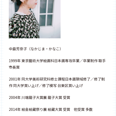
中島芳奈子（なかじま・かなこ）
1999年 東京藝術大学絵画科日本画専攻卒業／卒業制作 取手
市長賞
2001年 同大学美術研究科修士課程日本画領域修了／修了制
作 同大学買い上げ／修了模写 台東区買い上げ
2004年 川端龍子大賞展 龍子大賞 受賞
2014年 絵金絵蔵祭り展 絵蔵大賞 受賞 他受賞 多数