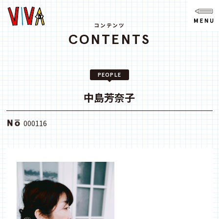
NEWS
ニュース
コンテンツ
CONTENTS
ABOUT
VIVAとは?
PEOPLE
SPACE
スペース
中島芳奈子
ACCESS
000116
アクセス
CONTACT
お問い合わせ
note
youtube