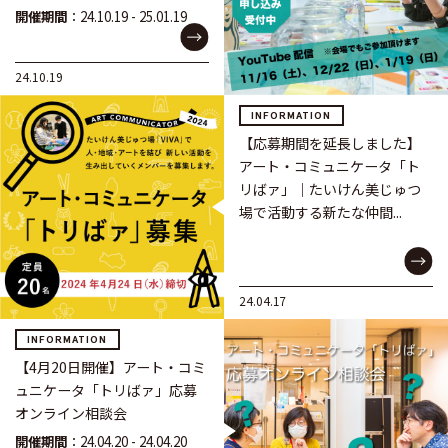
開催期間
：24.10.19 - 25.01.19
24.10.19
INFORMATION
【応募期間を延長しました】
アート・コミュニケータ「ト
リばァ」｜たいけん美じゅつ
場で活動する新たな仲間...
24.04.17
INFORMATION
【4月20日開催】アート・コミ
ュニケータ「トリばァ」応募
オンライン相談会
開催期間
：24.04.20 - 24.04.20