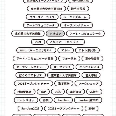
東京藝大オープンアーカイブ
VIVA AWARD
東京藝術大学大学美術館
取手市長賞
クローズアーカイブ
ラーニングルーム
アートコミュニケータ
オープンレクチャー
東京藝術大学美術館
トリばァ
アート・コミュニケータ
2021
とりでアートギャラリー
(((((, （かっことじない）
アトレ
アトレ恵比寿
アート・コミュニケータ募集
フォーラム
夏の映画祭
オープン・レクチャー
オープンデイ
こうさくひろば
ぼくらのアトリエ
東京藝大大学美術館
藝大卒展
2024オープンレクチャー
取手藝祭
ワークショップ
対話型鑑賞
TAP
2025
演劇講演
高校生
nexトリばァ
募集
JamJam
JamJam展2025
JamJam2025
2025オープンレクチャー
2026