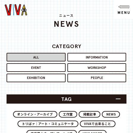
NEWS
ニュース
ニュース
NEWS
ABOUT
VIVAとは?
CATEGORY
SPACE
スペース
ALL
INFORMATION
EVENT
WORKSHOP
ACCESS
アクセス
EXHIBITION
PEOPLE
CONTACT
お問い合わせ
TAG
note
オンライン・アーカイブ
工作室
掲載記事
NEWS
トリばァ｜アート・コミュニケータ
VIVAで出来ること
youtube